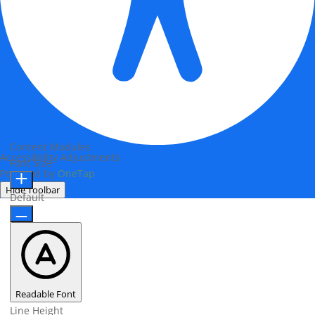
Content Modules
Accessibility Adjustments
Font Size
Powered by
OneTap
Hide Toolbar
Default
Readable Font
Line Height