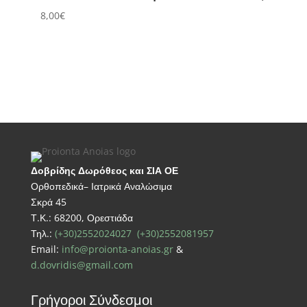
8,00
€
Δοβρίδης Δωρόθεος και ΣΙΑ ΟΕ
Ορθοπεδικά– Ιατρικά Αναλώσιμα
Σκρά 45
Τ.Κ.: 68200, Ορεστιάδα
Τηλ.:
(+30)2552024027
(+30)2552081957
Email:
info@proionta-anoias.gr
&
d.dovridis@gmail.com
Γρήγοροι Σύνδεσμοι