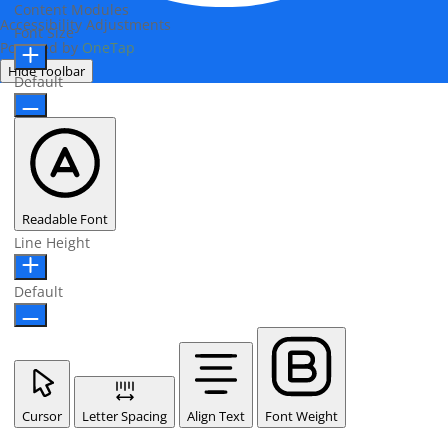
Content Modules
Accessibility Adjustments
Font Size
Powered by
OneTap
Hide Toolbar
Default
Readable Font
Line Height
Default
Cursor
Letter Spacing
Align Text
Font Weight