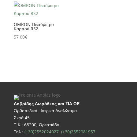
OMRON Πιεσόμετρο
Καρπού RS2
57,00
€
Δοβρίδης Δωρόθεος και ΣΙΑ ΟΕ
Ορθοπεδικά– Ιατρικά Αναλώσιμα
Σκρά 45
Τ.Κ.: 68200, Ορεστιάδα
Τηλ.:
(+30)2552024027
(+30)2552081957