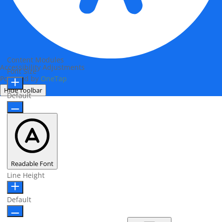
Content Modules
Accessibility Adjustments
Font Size
Powered by
OneTap
Hide Toolbar
Default
Readable Font
Line Height
Default