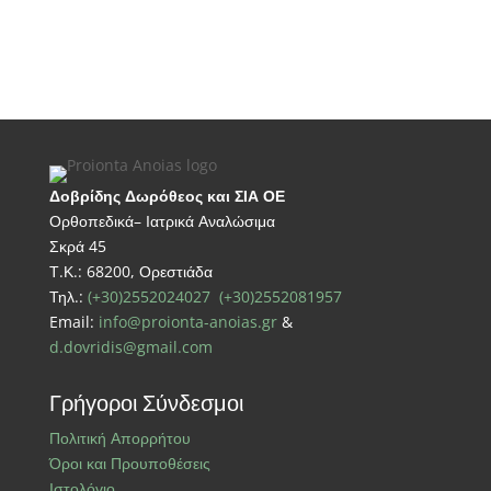
20,00€
through
48,00€
Δοβρίδης Δωρόθεος και ΣΙΑ ΟΕ
Ορθοπεδικά– Ιατρικά Αναλώσιμα
Σκρά 45
Τ.Κ.: 68200, Ορεστιάδα
Τηλ.:
(+30)2552024027
(+30)2552081957
Email:
info@proionta-anoias.gr
&
d.dovridis@gmail.com
Γρήγοροι Σύνδεσμοι
Πολιτική Απορρήτου
Όροι και Προυποθέσεις
Ιστολόγιο