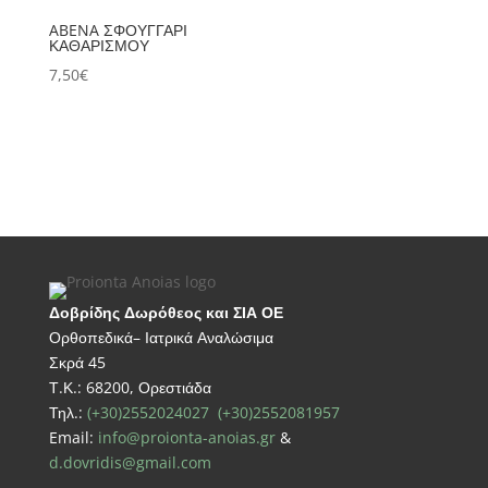
ABENA ΣΦΟΥΓΓΑΡΙ
ΚΑΘΑΡΙΣΜΟΥ
7,50
€
Δοβρίδης Δωρόθεος και ΣΙΑ ΟΕ
Ορθοπεδικά– Ιατρικά Αναλώσιμα
Σκρά 45
Τ.Κ.: 68200, Ορεστιάδα
Τηλ.:
(+30)2552024027
(+30)2552081957
Email:
info@proionta-anoias.gr
&
d.dovridis@gmail.com