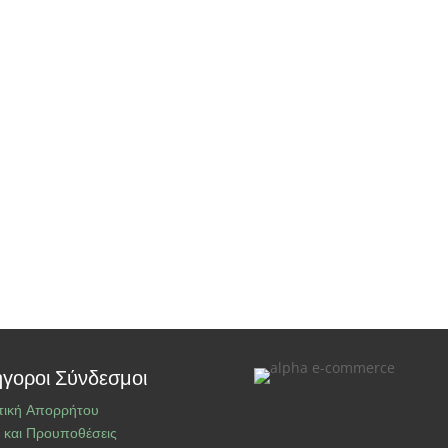
γοροι Σύνδεσμοι
τική Απορρήτου
 και Προυποθέσεις