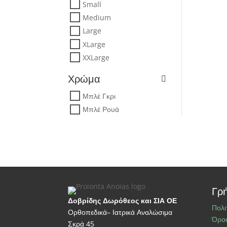
Small
Medium
Large
XLarge
XXLarge
Χρώμα
Μπλέ Γκρι
Μπλέ Ρουά
Γρή
Δοβρίδης Δωρόθεος και ΣΙΑ ΟΕ
Πολι
Ορθοπεδικά– Ιατρικά Αναλώσιμα
Όροι
Σκρά 45