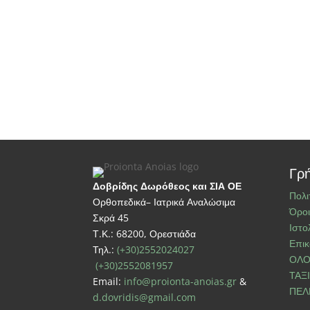
Γρή
Δοβρίδης Δωρόθεος και ΣΙΑ ΟΕ
Πολι
Ορθοπεδικά– Ιατρικά Αναλώσιμα
Όροι
Σκρά 45
Ιστο
Τ.Κ.: 68200, Ορεστιάδα
Επικ
Τηλ.:
(+30)2552024027
ΟΛΟ
(+30)2552081957
ΤΑΞ
Email:
info@proionta-anoias.gr
&
ΠΕΛ
d.dovridis@gmail.com