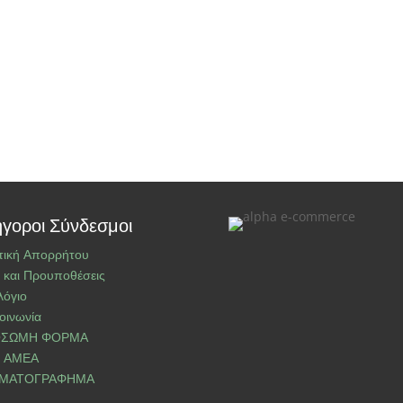
γοροι Σύνδεσμοι
τική Απορρήτου
 και Προυποθέσεις
λόγιο
οινωνία
ΣΩΜΗ ΦΟΡΜΑ
Ι ΑΜΕΑ
ΜΑΤΟΓΡΑΦΗΜΑ