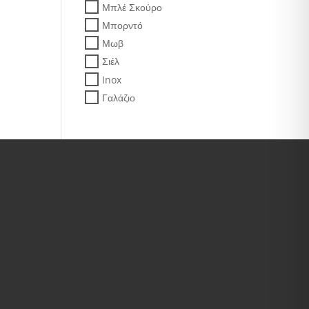
Μπλέ Σκούρο
Μπορντό
Μωβ
Σιέλ
Inox
Γαλάζιο