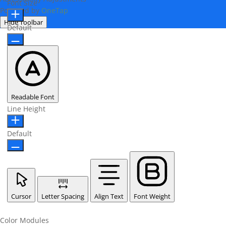
Font Size
Powered by
OneTap
Hide Toolbar
Default
Readable Font
Line Height
Default
Cursor
Letter Spacing
Align Text
Font Weight
Color Modules