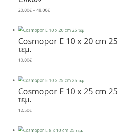
Price
20,00
€
–
48,00
€
range:
20,00€
through
Cosmopor E 10 x 20 cm 25
48,00€
τεμ.
10,00
€
Cosmopor E 10 x 25 cm 25
τεμ.
12,50
€