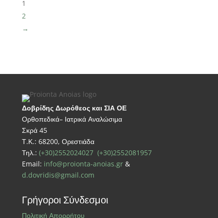
1
2
→
Δοβρίδης Δωρόθεος και ΣΙΑ ΟΕ
Ορθοπεδικά– Ιατρικά Αναλώσιμα
Σκρά 45
Τ.Κ.: 68200, Ορεστιάδα
Τηλ.:
(+30)2552024027
(+30)2552081957
Email:
info@proionta-anoias.gr
&
d.dovridis@gmail.com
Γρήγοροι Σύνδεσμοι
Πολιτική Απορρήτου