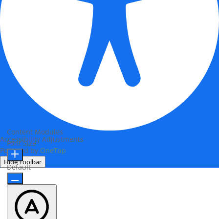
Content Modules
Accessibility Adjustments
Font Size
Powered by
OneTap
Hide Toolbar
Default