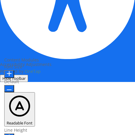
Content Modules
Accessibility Adjustments
Font Size
Powered by
OneTap
Hide Toolbar
Default
Readable Font
Line Height