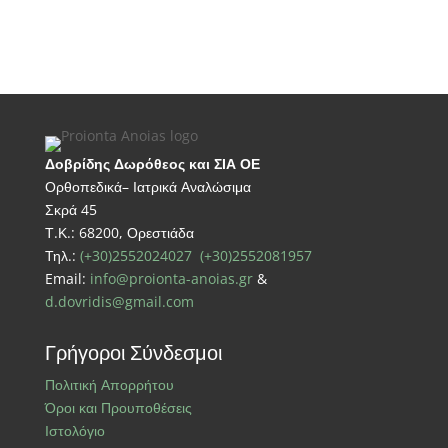
Δοβρίδης Δωρόθεος και ΣΙΑ ΟΕ
Ορθοπεδικά– Ιατρικά Αναλώσιμα
Σκρά 45
Τ.Κ.: 68200, Ορεστιάδα
Τηλ.:
(+30)2552024027
(+30)2552081957
Email:
info@proionta-anoias.gr
&
d.dovridis@gmail.com
Γρήγοροι Σύνδεσμοι
Πολιτική Απορρήτου
Όροι και Προυποθέσεις
Ιστολόγιο