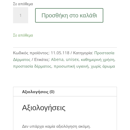
Σε απόθεμα
ABENA
Προσθήκη στο καλάθι
Lip
Balm
Βάλσαμο
Σε απόθεμα
Χειλιών,
χωρίς
χρωστικές,
Κωδικός προϊόντος:
11.05.118
Κατηγορία:
Προστασία
χωρίς
Δέρματος
Ετικέτες:
Abena
,
unisex
,
καθημερινή χρήση
,
άρωμα,
προστασία δέρματος
,
προσωπική υγιεινή
,
χωρίς άρωμα
4,5gr
ποσότητα
Αξιολογήσεις (0)
Αξιολογήσεις
Δεν υπάρχει καμία αξιολόγηση ακόμη.