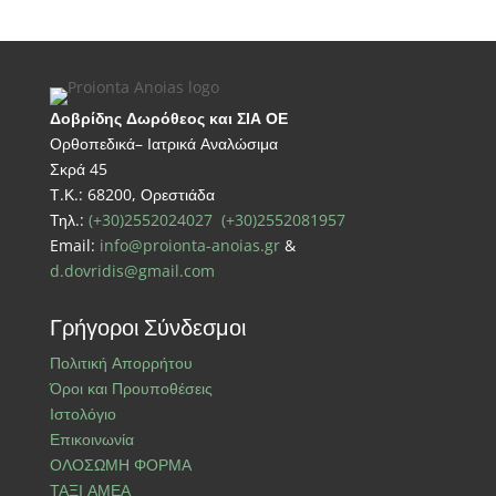
Δοβρίδης Δωρόθεος και ΣΙΑ ΟΕ
Ορθοπεδικά– Ιατρικά Αναλώσιμα
Σκρά 45
Τ.Κ.: 68200, Ορεστιάδα
Τηλ.:
(+30)2552024027
(+30)2552081957
Email:
info@proionta-anoias.gr
&
d.dovridis@gmail.com
Γρήγοροι Σύνδεσμοι
Πολιτική Απορρήτου
Όροι και Προυποθέσεις
Ιστολόγιο
Επικοινωνία
ΟΛΟΣΩΜΗ ΦΟΡΜΑ
ΤΑΞΙ ΑΜΕΑ