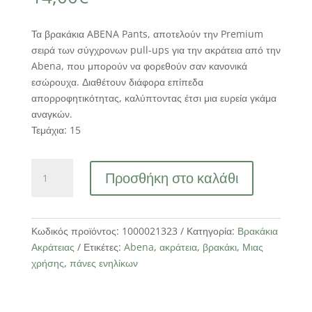
Τα βρακάκια ABENA Pants, αποτελούν την Premium
σειρά των σύγχρονων pull-ups για την ακράτεια από την
Abena, που μπορούν να φορεθούν σαν κανονικά
εσώρουχα. Διαθέτουν διάφορα επίπεδα
απορροφητικότητας, καλύπτοντας έτσι μια ευρεία γκάμα
αναγκών.
Τεμάχια: 15
Βρακάκια
Προσθήκη στο καλάθι
ABENA
Pants
M2,
Νύχτας,
Κωδικός προϊόντος:
1000021323
Κατηγορία:
Βρακάκια
15τεμ.
Ακράτειας
Ετικέτες:
Abena
,
ακράτεια
,
βρακάκι
,
Μιας
ποσότητα
χρήσης
,
πάνες ενηλίκων