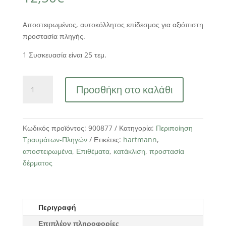
Aποστειρωμένος, αυτοκόλλητος επίδεσμος για αξιόπιστη
προστασία πληγής.
1 Συσκευασία είναι 25 τεμ.
Cosmopor
Προσθήκη στο καλάθι
E
10
x
25
Κωδικός προϊόντος:
900877
Κατηγορία:
Περιποίηση
cm
Τραυμάτων-Πληγών
Ετικέτες:
hartmann
,
25
αποστειρωμένα
,
Επιθέματα
,
κατάκλιση
,
προστασία
τεμ.
δέρματος
ποσότητα
Περιγραφή
Επιπλέον πληροφορίες