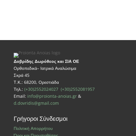
Δοβρίδης Δωρόθεος και ΣΙΑ ΟΕ
Ορθοπεδικά– Ιατρικά Αναλώσιμα
Σκρά 45
Τ.Κ.: 68200, Ορεστιάδα
Τηλ.:
(+30)2552024027
(+30)2552081957
Email:
info@proionta-anoias.gr
&
d.dovridis@gmail.com
Γρήγοροι Σύνδεσμοι
Πολιτική Απορρήτου
Όροι και Προυποθέσεις