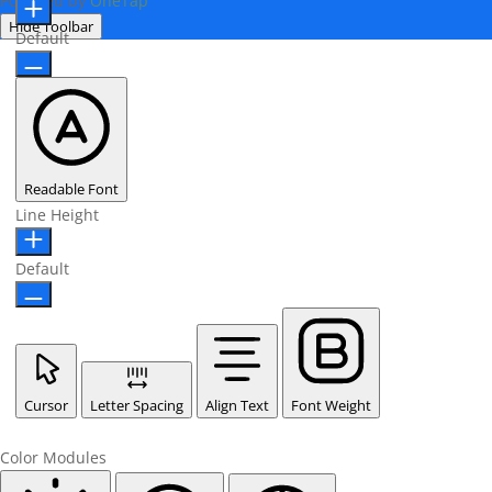
Powered by
OneTap
Hide Toolbar
Default
Readable Font
Line Height
Default
Cursor
Letter Spacing
Align Text
Font Weight
Color Modules