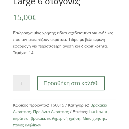
Large 6 σταγόνες
15,00
€
Εσώρουχα μίας χρήσης ειδικά σχεδιασμένα για ενήλικες
που αντιμετωπίζουν ακράτεια. Τώρα με βελτιωμένη
εφαρμογή για περισσότερη άνεση και διακριτικότητα.
Τεμάχια: 14
Βρακάκι
Προσθήκη στο καλάθι
Ακράτειας
Ημέρας
Hartmann
MoliCare
Κωδικός προϊόντος:
166015
Κατηγορίες:
Βρακάκια
Large
Ακράτειας
,
Προιόντα Ακράτειας
Ετικέτες:
hartmann
,
6
ακράτεια
,
βρακάκι
,
καθημερινή χρήση
,
Μιας χρήσης
,
σταγόνες
πάνες ενηλίκων