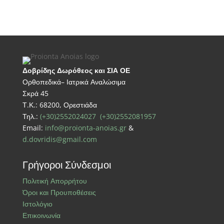
Δοβρίδης Δωρόθεος και ΣΙΑ ΟΕ
Ορθοπεδικά– Ιατρικά Αναλώσιμα
Σκρά 45
Τ.Κ.: 68200, Ορεστιάδα
Τηλ.:
(+30)2552024027
(+30)2552081957
Email:
info@proionta-anoias.gr
&
d.dovridis@gmail.com
Γρήγοροι Σύνδεσμοι
Πολιτική Απορρήτου
Όροι και Προυποθέσεις
Ιστολόγιο
Επικοινωνία