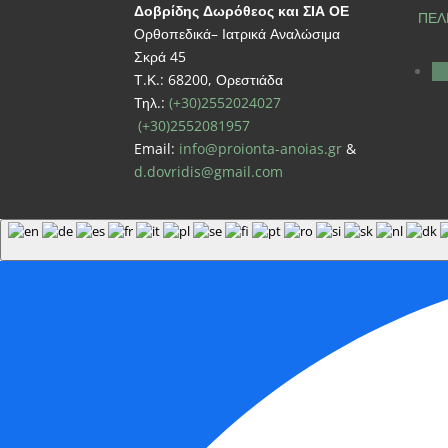
Δοβρίδης Δωρόθεος και ΣΙΑ ΟΕ
ΠΕΛ
Ορθοπεδικά– Ιατρικά Αναλώσιμα
Σκρά 45
Α
Τ.Κ.: 68200, Ορεστιάδα
Τηλ.:
(+30)2552024027
(+30)2552081957
Email:
info@proionta-anoias.gr
&
d.dovridis@gmail.com