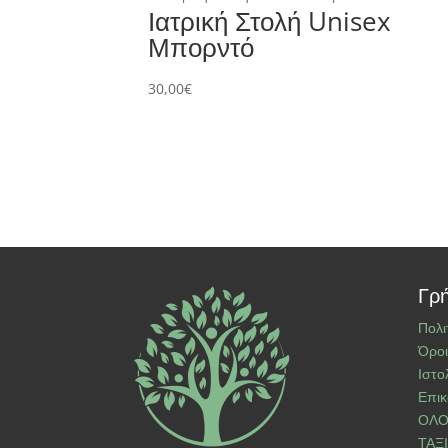
Ιατρική Στολή Unisex
Μπορντό
30,00
€
Γρή
Πολι
Όροι
Ιστο
Επικ
ΟΛΟ
ΤΑΞ