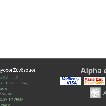
γοροι Σύνδεσμοι
τική Απορρήτου
 και Προυποθέσεις
λόγιο
οινωνία
ΣΩΜΗ ΦΟΡΜΑ
Ι ΑΜΕΑ