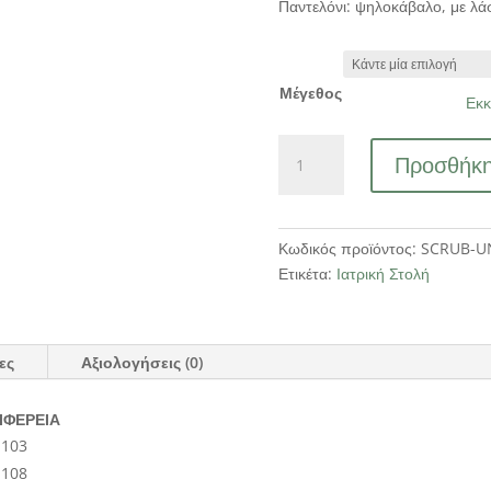
Παντελόνι: ψηλοκάβαλο, με λά
Μέγεθος
Εκκ
Ιατρική
Προσθήκη
Στολή
Unisex
Σιέλ
ποσότητα
Κωδικός προϊόντος:
SCRUB-U
Ετικέτα:
Ιατρική Στολή
ες
Αξιολογήσεις (0)
ΙΦΕΡΕΙΑ
103
108