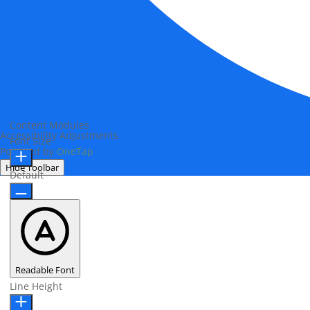
Content Modules
Accessibility Adjustments
Font Size
Powered by
OneTap
Hide Toolbar
Default
Readable Font
Line Height