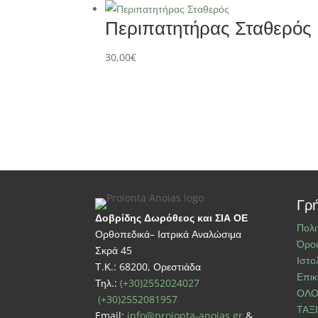
Περιπατητήρας Σταθερός
30,00
€
Γρή
Δοβρίδης Δωρόθεος και ΣΙΑ ΟΕ
Πολι
Ορθοπεδικά– Ιατρικά Αναλώσιμα
Όροι
Σκρά 45
Ιστο
Τ.Κ.: 68200, Ορεστιάδα
Επικ
Τηλ.:
(+30)2552024027
ΟΛΟ
(+30)2552081957
ΤΑΞ
Email:
info@proionta-anoias.gr
&