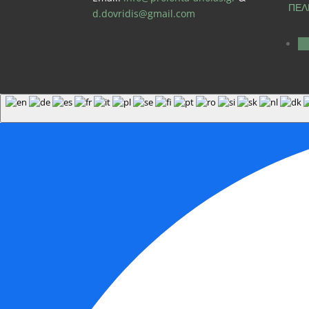
ΠΕΛ
d.dovridis@gmail.com
Α