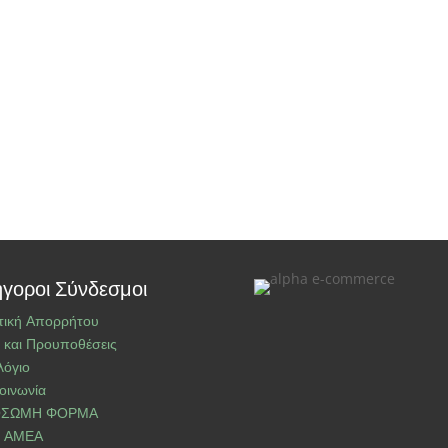
γοροι Σύνδεσμοι
τική Απορρήτου
 και Προυποθέσεις
λόγιο
οινωνία
ΣΩΜΗ ΦΟΡΜΑ
Ι ΑΜΕΑ