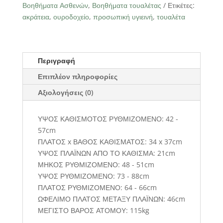
2-
Βοηθήματα Ασθενών
,
Βοηθήματα τουαλέτας
Ετικέτες:
038
ακράτεια
,
ουροδοχείο
,
προσωπική υγιεινή
,
τουαλέτα
ποσότητα
Περιγραφή
Επιπλέον πληροφορίες
Αξιολογήσεις (0)
ΥΨΟΣ ΚΑΘΙΣΜΟΤΟΣ ΡΥΘΜΙΖΟΜΕΝΟ: 42 -
57cm
ΠΛΑΤΟΣ x ΒΑΘΟΣ ΚΑΘΙΣΜΑΤΟΣ: 34 x 37cm
ΥΨΟΣ ΠΛΑΪΝΩΝ ΑΠΟ ΤΟ ΚΑΘΙΣΜΑ: 21cm
ΜΗΚΟΣ ΡΥΘΜΙΖΟΜΕΝΟ: 48 - 51cm
ΥΨΟΣ ΡΥΘΜΙΖΟΜΕΝΟ: 73 - 88cm
ΠΛΑΤΟΣ ΡΥΘΜΙΖΟΜΕΝΟ: 64 - 66cm
ΩΦΕΛΙΜΟ ΠΛΑΤΟΣ ΜΕΤΑΞΥ ΠΛΑΪΝΩΝ: 46cm
ΜΕΓΙΣΤΟ ΒΑΡΟΣ ΑΤΟΜΟΥ: 115kg