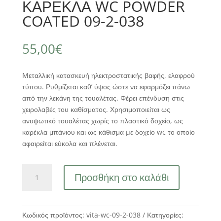
ΚΑΡΕΚΛΑ WC POWDER
COATED 09-2-038
55,00
€
Mεταλλική κατασκευή ηλεκτροστατικής βαφής, ελαφρού
τύπου. Ρυθμίζεται καθ’ ύψος ώστε να εφαρμόζει πάνω
από την λεκάνη της τουαλέτας. Φέρει επένδυση στις
χειρολαβές του καθίσματος. Χρησιμοποιείται ως
ανυψωτικό τουαλέτας χωρίς το πλαστικό δοχείο, ως
καρέκλα μπάνιου και ως κάθισμα µε δοχείο wc το οποίο
αφαιρείται εύκολα και πλένεται.
ΚΑΡΕΚΛΑ
Προσθήκη στο καλάθι
WC
POWDER
COATED
09-
Κωδικός προϊόντος:
vita-wc-09-2-038
Κατηγορίες: