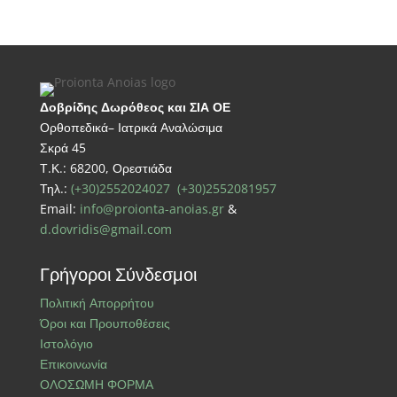
Δοβρίδης Δωρόθεος και ΣΙΑ ΟΕ
Ορθοπεδικά– Ιατρικά Αναλώσιμα
Σκρά 45
Τ.Κ.: 68200, Ορεστιάδα
Τηλ.:
(+30)2552024027
(+30)2552081957
Email:
info@proionta-anoias.gr
&
d.dovridis@gmail.com
Γρήγοροι Σύνδεσμοι
Πολιτική Απορρήτου
Όροι και Προυποθέσεις
Ιστολόγιο
Επικοινωνία
ΟΛΟΣΩΜΗ ΦΟΡΜΑ