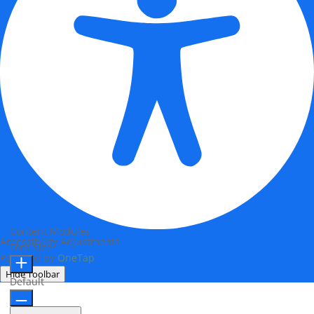
Content Modules
Accessibility Adjustments
Font Size
Powered by
OneTap
Hide Toolbar
Default