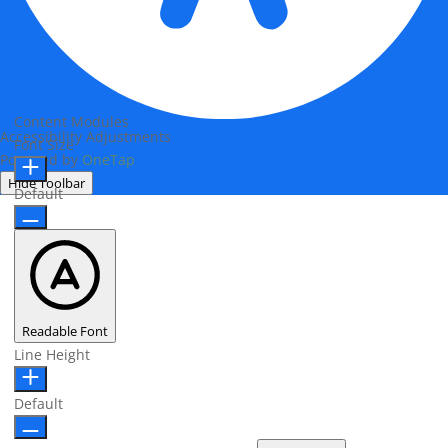
Content Modules
Accessibility Adjustments
Font Size
Powered by
OneTap
Hide Toolbar
Default
Readable Font
Line Height
Default