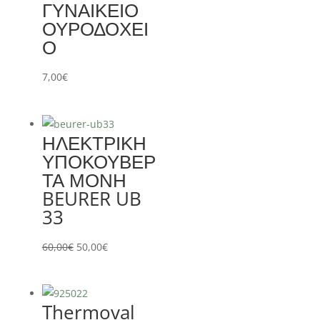
ΓΥΝΑΙΚΕΙΟ
ΟΥΡΟΔΟΧΕΙ
Ο
7,00
€
ΗΛΕΚΤΡΙΚΗ
ΥΠΟΚΟΥΒΕΡ
ΤΑ ΜΟΝΗ
BEURER UB
33
Original
Η
60,00
€
50,00
€
price
τρέχουσα
was:
τιμή
60,00€.
είναι:
Thermoval