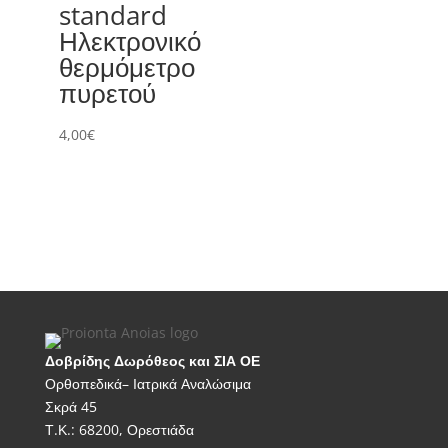
50,00€.
standard
Ηλεκτρονικό
θερμόμετρο
πυρετού
4,00
€
Δοβρίδης Δωρόθεος και ΣΙΑ ΟΕ
Ορθοπεδικά– Ιατρικά Αναλώσιμα
Σκρά 45
Τ.Κ.: 68200, Ορεστιάδα