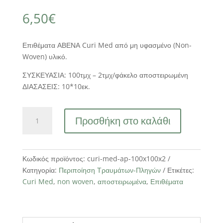
6,50
€
Επιθέματα ΑΒΕΝΑ Curi Med από μη υφασμένο (Non-
Woven) υλικό.
ΣΥΣΚΕΥΑΣΙΑ: 100τμχ – 2τμχ/φάκελο αποστειρωμένη
ΔΙΑΣΑΣΕΙΣ: 10*10εκ.
CURI
Προσθήκη στο καλάθι
MED
ΕΠΙΘΕΜΑΤΑ
ΑΠΟΣΤΕΙΡΩΜΕΝΑ
100x100mm
Κωδικός προϊόντος:
curi-med-ap-100x100x2
ποσότητα
Κατηγορία:
Περιποίηση Τραυμάτων-Πληγών
Ετικέτες:
Curi Med
,
non woven
,
αποστειρωμένα
,
Επιθέματα