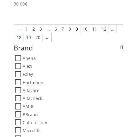
30,00
€
←
1
2
3
…
6
7
8
9
10
11
12
…
18
19
20
→
Brand
Abena
Alezi
Foley
Hartmann
Alfacare
Alfacheck
AMBE
BBraun
Cotton Linen
Microlife