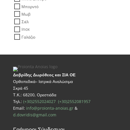
Μπορντό
Μωβ
Σιέλ
Inox
Γαλάζιο
Δοβρίδης Δωρόθεος και ΣΙΑ ΟΕ
Ορθοπεδικά– Ιατρικά Αναλώσιμα
Σκρά 45
Τ.Κ.: 68200, Ορεστιάδα
Τηλ.:
(+30)2552024027
(+30)2552081957
Email:
info@proionta-anoias.gr
&
d.dovridis@gmail.com
Γρήγοροι Σύνδεσμοι