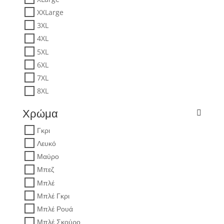
XXLarge
3XL
4XL
5XL
6XL
7XL
8XL
Χρώμα
Γκρι
Λευκό
Μαύρο
Μπεζ
Μπλέ
Μπλέ Γκρι
Μπλέ Ρουά
Μπλέ Σκούρο